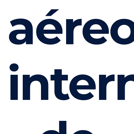
aére
inter