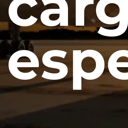
car
espe