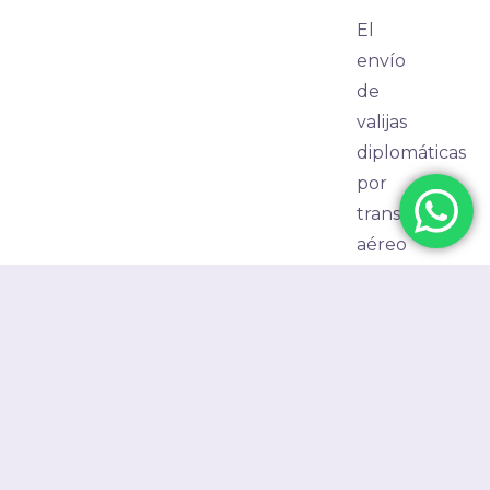
El
envío
de
valijas
diplomáticas
por
transporte
aéreo
es
un
procedimiento
especial
utilizado
por
los
gobiernos