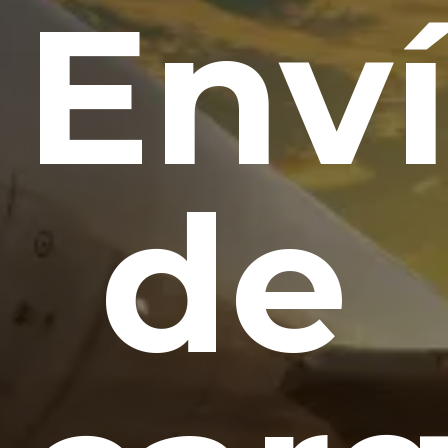
Env
de