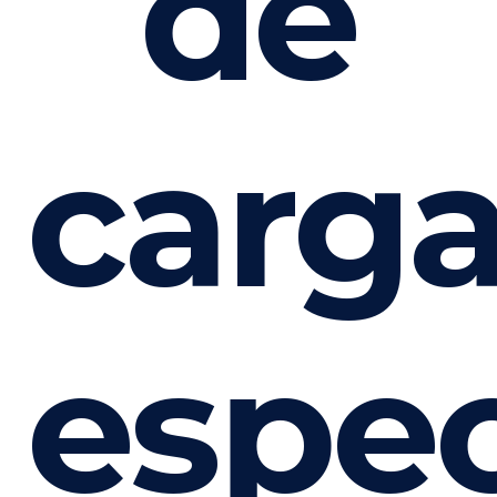
de
carg
espec